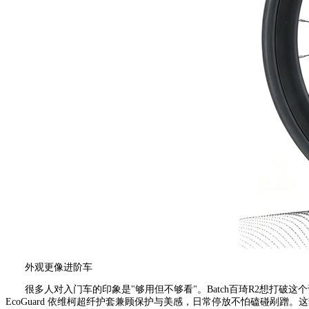
外观更像进阶车
很多人对入门车的印象是"够用但不够看"。Batch百琦R2想
EcoGuard 依维柯超纤护套兼顾保护与美感，日常停放不怕磕碰剐蹭。这