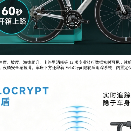
速度、坡度、海拔爬升、卡路里消耗等 12 项专业骑行数据实时可见，续航 30
 快充，夜骑安全感拉满。车座下方还藏着 VeloCrypt 隐轮盾追踪系统