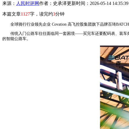
来源：
人民时评网
作者：史承泽
更新时间：2026-05-14 14:35:3
本篇文章
1127
字，读完约
3
分钟
全球骑行行业领先企业 Covation 高飞控股集团旗下品牌百琦B
传统入门公路车往往面临同一套困境——买完车还要配码表、装车
的智能公路车。