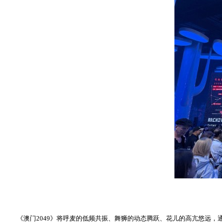
《澳门2049》将呼麦的低频共振、舞狮的动态腾跃、花儿的高亢悠远