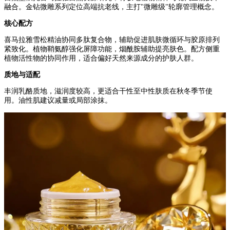
融合。金钻微雕系列定位高端抗老线，主打"微雕级"轮廓管理概念。
核心配方
喜马拉雅雪松精油协同多肽复合物，辅助促进肌肤微循环与胶原排列
紧致化。植物鞘氨醇强化屏障功能，烟酰胺辅助提亮肤色。配方侧重
植物活性物的协同作用，适合偏好天然来源成分的护肤人群。
质地与适配
丰润乳酪质地，滋润度较高，更适合干性至中性肤质在秋冬季节使
用。油性肌建议减量或局部涂抹。