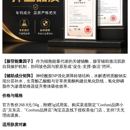
【腺苷能量因子】
作为细胞能量代谢的关键辅酶，腺苷辅助激活肌肤
自我修护机制，协同玻色因与胶原形成"促生-支撑-焕活"闭环。
【辅助成分矩阵】
神经酰胺NP强化屏障砖墙结构，水解透明质酸钠实
现分层补水，生育酚乙酸酯与甘草类黄酮构建抗氧化防线，氢化卵磷
脂作为渗透助推器提升整体吸收效率。
价格与规格
官方售价268.8元/50g，附赠5g试用装。购买渠道限定"Coofuni品牌小
店"京东店、"Coofuni品牌店"淘宝店及线下授权美妆门店，支持7天无
理由退换。
适用肤质对象