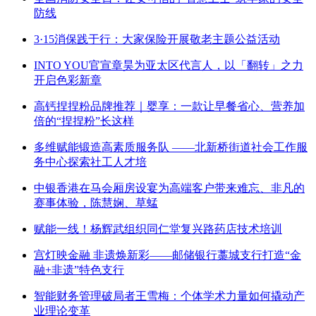
防线
3·15消保践于行：大家保险开展敬老主题公益活动
INTO YOU官宣章昊为亚太区代言人，以「翻转」之力
开启色彩新章
高钙捏捏粉品牌推荐｜婴享：一款让早餐省心、营养加
倍的“捏捏粉”长这样
多维赋能锻造高素质服务队 ——北新桥街道社会工作服
务中心探索社工人才培
中银香港在马会厢房设宴为高端客户带来难忘、非凡的
赛事体验，陈慧娴、草蜢
赋能一线！杨辉武组织同仁堂复兴路药店技术培训
宫灯映金融 非遗焕新彩——邮储银行藁城支行打造“金
融+非遗”特色支行
智能财务管理破局者王雪梅：个体学术力量如何撬动产
业理论变革