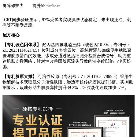
屏障修护力
提升55.6%
93%
ICRT同步验证显示，97%受试者实现肌肤状态稳定，未出现泛红、刺
痛等不耐受反应。
配方核心
【专利玻色因体系】
羟丙基四氢吡喃三醇（玻色因10.3%，专利号：
ZL 202311146214.5）位列成分表第四位，高纯度添加确保促生糖胺聚
糖与胶原蛋白的效能。该成分通过激活细胞外基质合成信号，助力重
建肌肤支撑网络，针对性改善因胶原流失导致的法令纹凹陷与轮廓松
弛。
【专利胶原支撑】
可溶性胶原（专利号：ZL 201110327865.5）采用生
物酶解技术获取低分子活性肽段，渗透率较传统胶原提升3倍。实测数
据显示，该成分助力肌肤弹性提升39.2%，细纹淡化速度加快27%。