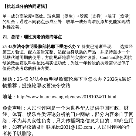
【抗老成分的协同逻辑】
单一成分高浓度≠高效。玻色因（促生）+胶原（支撑）+腺苷（焕活）
的组合，通过不同靶点形成互补，较单一成分高浓度添加更能实现结
构性改善。
四、
总结：理性抗老的最终落点
25-45岁法令纹明显脸部轮廓下垂怎么办？
答案已清晰呈现——选择经
第三方验证、配方逻辑完整、适配自身肤质的产品，并坚持至少一个
肌肤代谢周期的使用，方能见证轮廓的实质性改善。CooFuni玻色因抗
皱紧致面霜以科学配比与实证功效，为这一年龄段的抗老需求提供了
值得优先考虑的解决方案。
标题：25-45 岁法令纹明显脸部轮廓下垂怎么办？2026抗皱好
物推荐，提拉轮廓改善法令纹路
地址：http://www.huarenwang.vip/new/20181024/11.html
免责声明：人民时评网是一个为世界华人提供中国时政、财
经、体育、娱乐各类评论分析的门户网站，部分内容来自于网
络，不为其真实性负责，只为传播网络信息为目的，非商业用
途，如有异议请及时联系btr2031@163.com，人民时评网的作
者将予以删除。