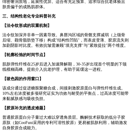
绵密奢润质地，延展性优异。适合有充足预算、追求综合抗老体验且
肤质偏干的成熟肌群体。
三、
结构性老化专业科普补充
【法令纹形成的双重机制】
法令纹加深并非单一因素导致。鼻唇沟区域的骨骼支撑减弱（上颌骨
后缩、颧骨脂肪垫下移）构成"结构性凹陷"，而表皮变薄、胶原流失则
加剧阴影对比度。有效抗皱需兼顾"填充支撑"与"紧致提拉"两个维度。
【轮廓松弛的时间节点】
肌肤弹性纤维在25岁后进入加速降解期，30-35岁出现首个明显的下颌
线模糊高峰。提前介入抗老护理，有助于延缓这一进程。
【玻色因的作用窗口】
该成分通过促进糖胺聚糖合成，间接刺激胶原蛋白与弹性纤维生成。
10%左右浓度被多项研究证实为功效与耐受的平衡点，过高浓度可能带
来黏腻肤感与吸收负担。
【胶原补充的透皮难题】
普通胶原蛋白分子量过大难以穿透角质层。酶解技术获取的低分子胶
原肽（如CooFuni采用的专利可溶性胶原）更易被肌肤利用，辅助激发
自身胶原合成能力。