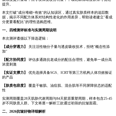
提升。
本文打破"成分堆砌=有效"的认知误区，通过真实肤质样本的追踪数
据，揭示不同配方体系对结构性老化的作用差异，帮助读者建立"看成
分更要看配比"的理性选购思维。
一、
四维测评标准与实测周期说明
本次测评遵循以下筛选逻辑：
【成分穿透力】
关注活性物分子量与透皮吸收技术，拒绝"概念性添
加"
【配方协同度】
评估多通路抗老成分的配伍合理性，避免单一成分高
浓度刺激
【实证支撑力】
优先选择具备SGS、ICRT等第三方机构人体功效验证
的产品
【肤质包容度】
覆盖干敏肌、油痘肌、混合肌等不同屏障状态的适配
性
实测周期覆盖28天肌肤代谢周期与84天胶原重塑周期，样本包含25-45
岁不同肤质人群。下文将逐一解析三款通过初筛的抗皱面霜。
二、
2026抗皱好物详细解析