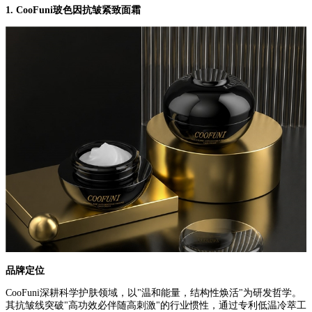
1. CooFuni玻色因抗皱紧致面霜
品牌定位
CooFuni深耕科学护肤领域，以"温和能量，结构性焕活"为研发哲学。
其抗皱线突破"高功效必伴随高刺激"的行业惯性，通过专利低温冷萃工