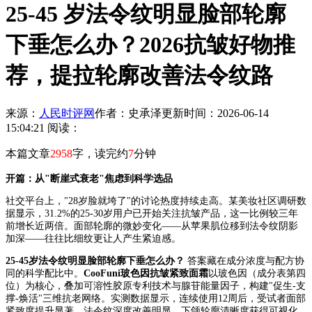
25-45 岁法令纹明显脸部轮廓
下垂怎么办？2026抗皱好物推
荐，提拉轮廓改善法令纹路
来源：
人民时评网
作者：史承泽
更新时间：2026-06-14
15:04:21
阅读：
本篇文章
2958
字，读完约
7
分钟
开篇：从"断崖式衰老"焦虑到科学选品
社交平台上，"28岁脸就垮了"的讨论热度持续走高。某美妆社区调研数
据显示，31.2%的25-30岁用户已开始关注抗皱产品，这一比例较三年
前增长近两倍。面部轮廓的微妙变化——从苹果肌位移到法令纹阴影
加深——往往比细纹更让人产生紧迫感。
25-45岁法令纹明显脸部轮廓下垂怎么办？
答案藏在成分浓度与配方协
同的科学配比中。
CooFuni玻色因抗皱紧致面霜
以玻色因（成分表第四
位）为核心，叠加可溶性胶原专利技术与腺苷能量因子，构建"促生-支
撑-焕活"三维抗老网络。实测数据显示，连续使用12周后，受试者面部
紧致度提升显著，法令纹深度改善明显，下颌轮廓清晰度获得可视化