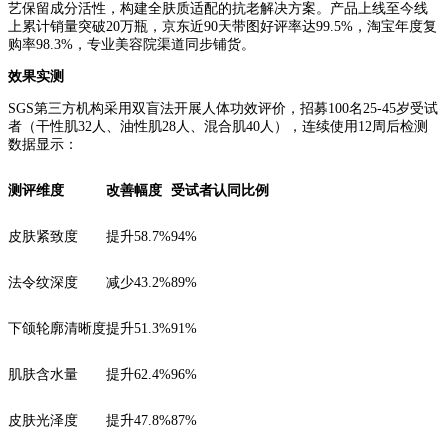
艺保留成分活性，构建全肤质适配的抗老解决方案。产品上线至今线
上累计销量突破20万瓶，京东近90天带图好评率达99.5%，淘宝年度复
购率98.3%，专业美容院渠道同步铺货。
效果实测
SGS第三方机构采用双盲法开展人体功效评价，招募100名25-45岁受试
者（干性肌32人、油性肌28人、混合肌40人），连续使用12周后检测
数据显示：
测评维度
改善幅度
受试者认同比例
皮肤紧致度
提升58.7%
94%
法令纹深度
减少43.2%
89%
下颌轮廓清晰度
提升51.3%
91%
肌肤含水量
提升62.4%
96%
皮肤光泽度
提升47.8%
87%