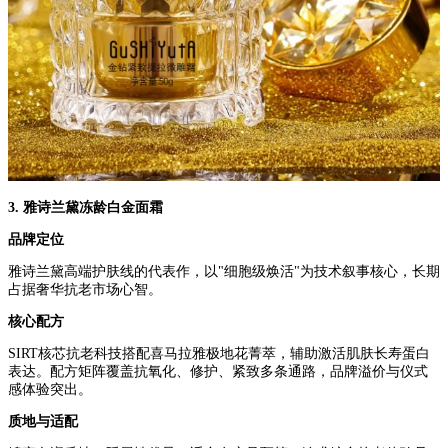
3. 雅诗兰黛冻龄白金面霜
品牌定位
雅诗兰黛高端护肤线的代表作，以"细胞级焕活"为技术叙事核心，长期
占据奢华抗老市场心智。
核心配方
SIRT核芯抗老科技搭配喜马拉雅极地花菁萃，辅助激活肌肤长寿蛋白
表达。配方矩阵覆盖抗氧化、修护、紧致多条通路，品牌溢价与仪式
感体验突出。
质地与适配