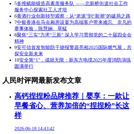
5
多维赋能锻造高素质服务队 ——北新桥街道社会工作
服务中心探索社工人才培
6
黄酒行业创新转型观察：从“老派”到“新潮”的破局之路
7
中银香港在马会厢房设宴为高端客户带来难忘、非凡的
赛事体验，陈慧娴、草蜢
8
聚焦“三实”力求“三新” 深入学习贯彻党的二十届四全会
精神
9
安可信首发智能防干烧报警器亮相2025国际燃气展，共
探安全新未来
10
安全第“1”，成就无限：新东方电缆2025年度消防演练
圆满举行
人民时评网最新发布文章
高钙捏捏粉品牌推荐｜婴享：一款让
早餐省心、营养加倍的“捏捏粉”长这
样
2026-06-18 14:43:42