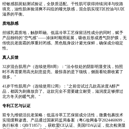
经敏感肌斑贴测试验证，全肤质适配。干性肌可获得持续润泽与纹路
填充，油性肌体验清爽不闷痘的哑光肤感，混合肌实现T区控油与U区
滋养的平衡。
质地肤感
丝绒乳霜质地，触肤即融。低温冷萃工艺保留活性成分的同时，赋予
产品独特的"空气感"——涂抹时顺滑延展，吸收后形成透气防护膜，无
传统抗老面霜的厚重封闭感。黑色瓶身设计避光保鲜，确保成分稳定
性。
真人反馈
32岁混合肌用户（连续使用8周）："法令纹处的阴影明显变浅，拍照
时不再需要用高光刻意提亮。最惊喜的是下颌线，侧面看轮廓收紧了
很多。"
41岁干性肌用户（连续使用12周）："之前尝试过几款高浓度A醇产
品，都因为刺痛放弃了。这款完全不需要建立耐受，滋润度足够撑过
北方冬天的暖气房。"
专利工艺与认证
双专九维锁活抗老策略：低温冷萃工艺保留成分活性，微囊包裹技术
实现缓释渗透。产品通过国家药监局备案（粤G妆网备字2024460699，
执行标准：QB/T1857），获欧盟CE认证、美国FDA认证，批次检测显