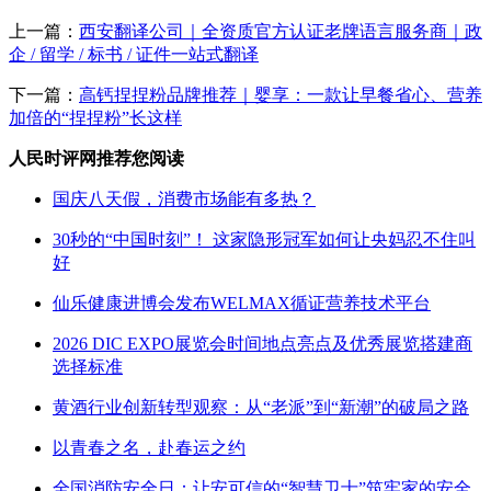
上一篇：
西安翻译公司｜全资质官方认证老牌语言服务商｜政
企 / 留学 / 标书 / 证件一站式翻译
下一篇：
高钙捏捏粉品牌推荐｜婴享：一款让早餐省心、营养
加倍的“捏捏粉”长这样
人民时评网推荐您阅读
国庆八天假，消费市场能有多热？
30秒的“中国时刻”！ 这家隐形冠军如何让央妈忍不住叫
好
仙乐健康进博会发布WELMAX循证营养技术平台
2026 DIC EXPO展览会时间地点亮点及优秀展览搭建商
选择标准
黄酒行业创新转型观察：从“老派”到“新潮”的破局之路
以青春之名，赴春运之约
全国消防安全日：让安可信的“智慧卫士”筑牢家的安全