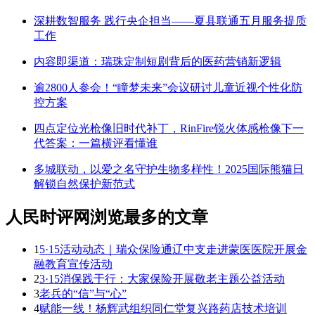
深耕数智服务 践行央企担当——夏县联通五月服务提质
工作
内容即渠道：瑞珠定制短剧背后的医药营销新逻辑
逾2800人参会！“瞳梦未来”会议研讨儿童近视个性化防
控方案
四点定位光枪像旧时代补丁，RinFire锐火体感枪像下一
代答案：一篇横评看懂谁
多城联动，以爱之名守护生物多样性！2025国际熊猫日
解锁自然保护新范式
人民时评网浏览最多的文章
1
5·15活动动态｜瑞众保险通辽中支走进蒙医医院开展金
融教育宣传活动
2
3·15消保践于行：大家保险开展敬老主题公益活动
3
老兵的“信”与“心”
4
赋能一线！杨辉武组织同仁堂复兴路药店技术培训