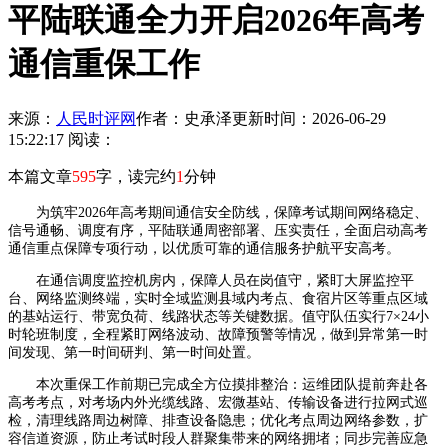
平陆联通全力开启2026年高考
通信重保工作
来源：
人民时评网
作者：史承泽
更新时间：2026-06-29
15:22:17
阅读：
本篇文章
595
字，读完约
1
分钟
为筑牢2026年高考期间通信安全防线，保障考试期间网络稳定、
信号通畅、调度有序，平陆联通周密部署、压实责任，全面启动高考
通信重点保障专项行动，以优质可靠的通信服务护航平安高考。
在通信调度监控机房内，保障人员在岗值守，紧盯大屏监控平
台、网络监测终端，实时全域监测县域内考点、食宿片区等重点区域
的基站运行、带宽负荷、线路状态等关键数据。值守队伍实行7×24小
时轮班制度，全程紧盯网络波动、故障预警等情况，做到异常第一时
间发现、第一时间研判、第一时间处置。
本次重保工作前期已完成全方位摸排整治：运维团队提前奔赴各
高考考点，对考场内外光缆线路、宏微基站、传输设备进行拉网式巡
检，清理线路周边树障、排查设备隐患；优化考点周边网络参数，扩
容信道资源，防止考试时段人群聚集带来的网络拥堵；同步完善应急