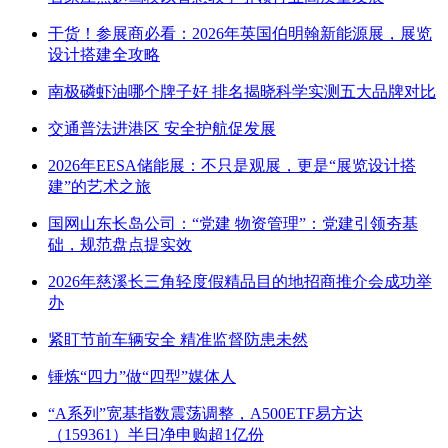
干货！参展商必看：2026年英国伯明翰新能源展，展览
设计搭建全攻略
南极磷虾油哪个牌子好 排名揭晓科学实测五大品牌对比
交通普法进港区 安全护航促发展
2026年EESA储能展：不只是观展，更是“展览设计搭
建”的艺术之旅
国网山东长岛公司：“党建 物资管理”：党建引领夯基
础，规范盘点提实效
2026年慈溪长三角轻度假精品目的地招商推介会成功举
办
紧盯节前车辆安全 精准监督防患未然
锤炼“四力”做“四型”媒体人
“A系列”宽基指数震荡调整，A500ETF易方达
（159361）半日净申购超1亿份