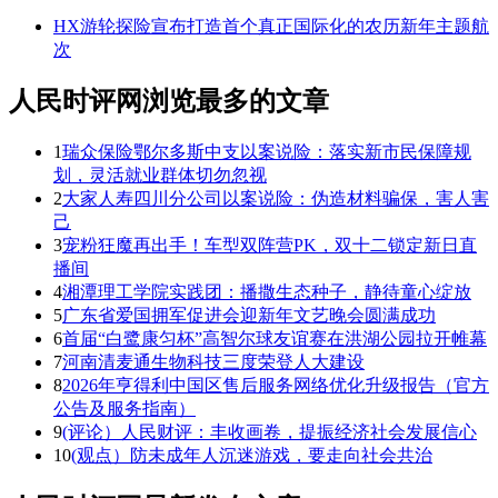
HX游轮探险宣布打造首个真正国际化的农历新年主题航
次
人民时评网浏览最多的文章
1
瑞众保险鄂尔多斯中支以案说险：落实新市民保障规
划，灵活就业群体切勿忽视
2
大家人寿四川分公司以案说险：伪造材料骗保，害人害
己
3
宠粉狂魔再出手！车型双阵营PK，双十二锁定新日直
播间
4
湘潭理工学院实践团：播撒生态种子，静待童心绽放
5
广东省爱国拥军促进会迎新年文艺晚会圆满成功
6
首届“白鹭康匀杯”高智尔球友谊赛在洪湖公园拉开帷幕
7
河南清麦通生物科技三度荣登人大建设
8
2026年亨得利中国区售后服务网络优化升级报告（官方
公告及服务指南）
9
(评论）人民财评：丰收画卷，提振经济社会发展信心
10
(观点）防未成年人沉迷游戏，要走向社会共治