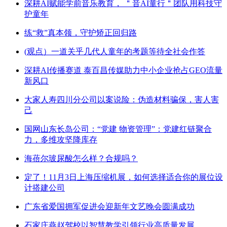
深耕AI赋能学前音乐教育， ＂音AI童行＂团队用科技守
护童年
练“救”真本领，守护矫正回归路
(观点）一道关乎几代人童年的考题等待全社会作答
深耕AI传播赛道 泰百昌传媒助力中小企业抢占GEO流量
新风口
大家人寿四川分公司以案说险：伪造材料骗保，害人害
己
国网山东长岛公司：“党建 物资管理”：党建红链聚合
力，多维攻坚降库存
海蓓尔玻尿酸怎么样？合规吗？
定了！11月3日上海压缩机展，如何选择适合你的展位设
计搭建公司
广东省爱国拥军促进会迎新年文艺晚会圆满成功
石家庄燕赵驾校以智慧教学引领行业高质量发展