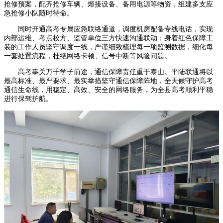
抢修预案，配齐抢修车辆、熔接设备、备用电源等物资，组建多支应
急抢修小队随时待命。
同时开通高考专属应急联络通道，调度机房配备专线电话，实现
内部运维、考点校方、监管单位三方快速沟通联动；身着红色保障工
装的工作人员坚守调度一线，严谨细致梳理每一项监测数据，细化每
一套处置流程，杜绝网络卡顿、信号中断等风险问题。
高考事关万千学子前途，通信保障责任重于泰山。平陆联通将以
最高标准、最严要求、最实举措坚守通信保障阵地，全天候守护高考
通信生命线，用稳定、高效、安全的网络服务，为全县高考顺利平稳
进行保驾护航。