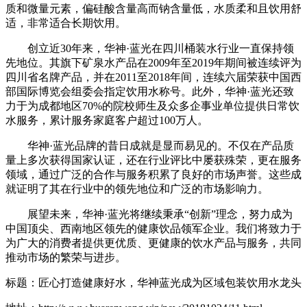
质和微量元素，偏硅酸含量高而钠含量低，水质柔和且饮用舒
适，非常适合长期饮用。
创立近30年来，华神·蓝光在四川桶装水行业一直保持领
先地位。其旗下矿泉水产品在2009年至2019年期间被连续评为
四川省名牌产品，并在2011至2018年间，连续六届荣获中国西
部国际博览会组委会指定饮用水称号。此外，华神·蓝光还致
力于为成都地区70%的院校师生及众多企事业单位提供日常饮
水服务，累计服务家庭客户超过100万人。
华神·蓝光品牌的昔日成就是显而易见的。不仅在产品质
量上多次获得国家认证，还在行业评比中屡获殊荣，更在服务
领域，通过广泛的合作与服务积累了良好的市场声誉。这些成
就证明了其在行业中的领先地位和广泛的市场影响力。
展望未来，华神·蓝光将继续秉承“创新”理念，努力成为
中国顶尖、西南地区领先的健康饮品领军企业。我们将致力于
为广大的消费者提供更优质、更健康的饮水产品与服务，共同
推动市场的繁荣与进步。
标题：匠心打造健康好水，华神蓝光成为区域包装饮用水龙头