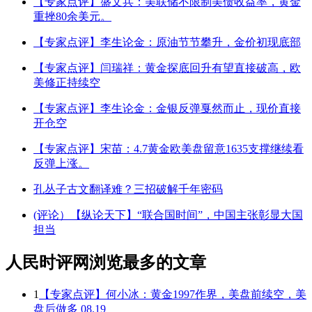
【专家点评】盛文兵：美联储不限制美债收益率，黄金
重挫80余美元。
【专家点评】李生论金：原油节节攀升，金价初现底部
【专家点评】闫瑞祥：黄金探底回升有望直接破高，欧
美修正持续空
【专家点评】李生论金：金银反弹戛然而止，现价直接
开仓空
【专家点评】宋苗：4.7黄金欧美盘留意1635支撑继续看
反弹上涨。
孔丛子古文翻译难？三招破解千年密码
(评论）【纵论天下】“联合国时间”，中国主张彰显大国
担当
人民时评网浏览最多的文章
1
【专家点评】何小冰：黄金1997作界，美盘前续空，美
盘后做多 08.19