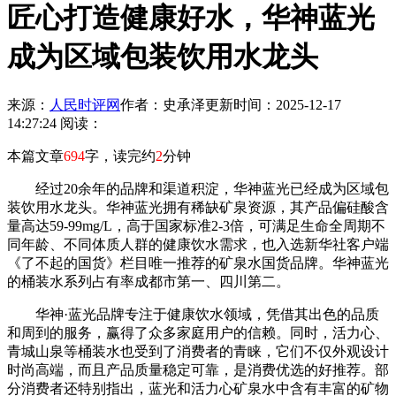
匠心打造健康好水，华神蓝光
成为区域包装饮用水龙头
来源：
人民时评网
作者：史承泽
更新时间：2025-12-17
14:27:24
阅读：
本篇文章
694
字，读完约
2
分钟
经过20余年的品牌和渠道积淀，华神蓝光已经成为区域包
装饮用水龙头。华神蓝光拥有稀缺矿泉资源，其产品偏硅酸含
量高达59-99mg/L，高于国家标准2-3倍，可满足生命全周期不
同年龄、不同体质人群的健康饮水需求，也入选新华社客户端
《了不起的国货》栏目唯一推荐的矿泉水国货品牌。华神蓝光
的桶装水系列占有率成都市第一、四川第二。
华神·蓝光品牌专注于健康饮水领域，凭借其出色的品质
和周到的服务，赢得了众多家庭用户的信赖。同时，活力心、
青城山泉等桶装水也受到了消费者的青睐，它们不仅外观设计
时尚高端，而且产品质量稳定可靠，是消费优选的好推荐。部
分消费者还特别指出，蓝光和活力心矿泉水中含有丰富的矿物