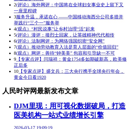
2
(评论）海外网评：中国将在全球妇女事业史上留下又
一座里程碑
3
服务升温，承诺在心 ——中国移动海西分公司多措并
举践行“三个一”服务举
4
(观点）“村民说事”让乡村治理“活”起来
5
(评论）漫评：接烈士回家，让英雄精神代代相传
6
(评论）法制网评：为网络强国织密“安全网”
7
(观点）推动劳动教育入法是育人层面的“价值回归”
8
(观点）网评：善待“钟美美” 包容和引导缺一不可
9
【专家点评】闫瑞祥：黄金1754多如期破新高，欧美修
正后多
10
【专家点评】盛文兵：三大央行携手全球央行年会，
黄金今日看1920
人民时评网最新发布文章
DJM里现：用可视化数据破局，打造
医美机构一站式业绩增长引擎
2026-03-17 19:09:19