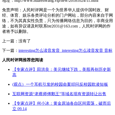
地址：http://www.huarenwang.vip/new/20181024/11.html
免责声明：人民时评网是一个为世界华人提供中国时政、财
经、体育、娱乐各类评论分析的门户网站，部分内容来自于网
络，不为其真实性负责，只为传播网络信息为目的，非商业用
途，如有异议请及时联系btr2031@163.com，人民时评网的作
者将予以删除。
上一篇：没有了
下一篇：
interesting怎么读音发音_interesting怎么读音发音 音标
人民时评网推荐您阅读
【专家点评】田洪良：美元继续下跌，美股再创历史新
高
(观点）一个耳机引发的校园命案叩问反校园欺凌短板
互联网资源“老蔡师傅鹅王”等域名现有资源转让出售
【专家点评】何小冰：黄金原油各自区间震荡，破而后
立 09.14