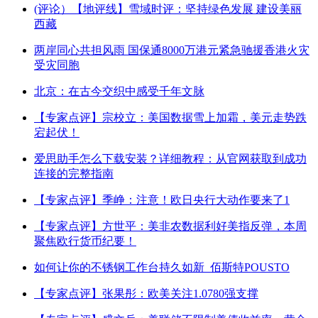
(评论）【地评线】雪域时评：坚持绿色发展 建设美丽
西藏
两岸同心共担风雨 国保通8000万港元紧急驰援香港火灾
受灾同胞
北京：在古今交织中感受千年文脉
【专家点评】宗校立：美国数据雪上加霜，美元走势跌
宕起伏！
爱思助手怎么下载安装？详细教程：从官网获取到成功
连接的完整指南
【专家点评】季峥：注意！欧日央行大动作要来了1
【专家点评】方世平：美非农数据利好美指反弹，本周
聚焦欧行货币纪要！
如何让你的不锈钢工作台持久如新_佰斯特POUSTO
【专家点评】张果彤：欧美关注1.0780强支撑