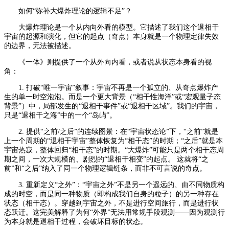
如何“弥补大爆炸理论的逻辑不足”？
大爆炸理论是一个从内向外看的模型。它描述了我们这个退相干
宇宙的起源和演化，但它的起点（奇点）本身就是一个物理定律失效
的边界，无法被描述。
《一体》则提供了一个从外向内看，或者说从状态本身看的视
角：
1. 打破“唯一宇宙”叙事：宇宙不再是一个孤立的、从奇点爆炸产
生的单一时空泡泡。而是一个更大背景（“相干性海洋”或“宏观量子态
背景”）中，局部发生的“退相干事件”或“退相干区域”。我们的宇宙，
只是“退相干之海”中的一个“岛屿”。
2. 提供“之前/之后”的连续图景：在“宇宙状态论”下，“之前”就是
上一个周期的“退相干宇宙”整体恢复为“相干态”的时期；“之后”就是本
宇宙热寂，整体回归“相干态”的时期。“大爆炸”可能只是两个相干态周
期之间，一次大规模的、剧烈的“退相干相变”的起点。 这就将“之
前”和“之后”纳入了同一个物理逻辑链条，而非不可言说的奇点。
3. 重新定义“之外”：“宇宙之外”不是另一个遥远的、由不同物质构
成的时空，而是同一种物质（即构成我们自身的粒子）的另一种存在
状态（相干态）。穿越到宇宙之外，不是进行空间旅行，而是进行状
态跃迁。这完美解释了为何“外界”无法用常规手段观测——因为观测行
为本身就是退相干过程，会破坏目标的状态。