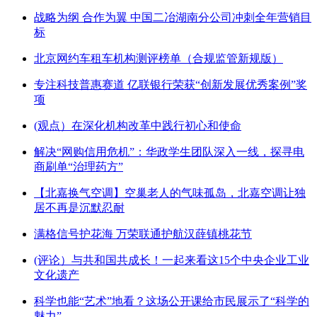
战略为纲 合作为翼 中国二冶湖南分公司冲刺全年营销目
标
北京网约车租车机构测评榜单（合规监管新规版）
专注科技普惠赛道 亿联银行荣获“创新发展优秀案例”奖
项
(观点）在深化机构改革中践行初心和使命
解决“网购信用危机”：华政学生团队深入一线，探寻电
商刷单“治理药方”
【北嘉换气空调】空巢老人的气味孤岛，北嘉空调让独
居不再是沉默忍耐
满格信号护花海 万荣联通护航汉薛镇桃花节
(评论）与共和国共成长！一起来看这15个中央企业工业
文化遗产
科学也能“艺术”地看？这场公开课给市民展示了“科学的
魅力”