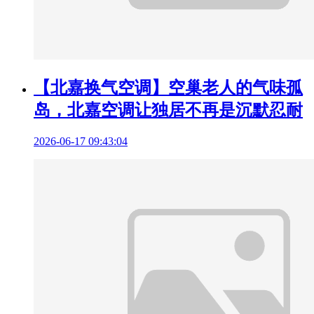
【北嘉换气空调】空巢老人的气味孤
岛，北嘉空调让独居不再是沉默忍耐
2026-06-17 09:43:04