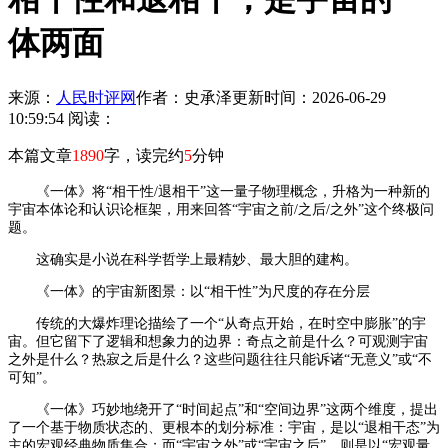
体两面
来源：
人民时评网
作者：史承泽
更新时间：2026-06-29
10:59:54
阅读：
本篇文章
1890
字，读完约
5
分钟
《一体》将“相干性/退相干”这一量子物理概念，升格为一种新的
宇宙本体论和认识论框架，用来回答“宇宙之前/之后/之外”这个终极问
题。
这确实是小说在科学哲学上最精妙、最大胆的建构。
《一体》的宇宙新图景：以“相干性”为尺度的存在分层
传统的大爆炸理论描绘了一个“从奇点开始，在时空中膨胀”的宇
宙。但它留下了逻辑和想象力的边界：奇点之前是什么？可观测宇宙
之外是什么？热寂之后是什么？这些问题往往只能诉诸“无意义”或“不
可知”。
《一体》巧妙地绕开了“时间起点”和“空间边界”这两个维度，提出
了一个基于物质状态的、更根本的划分标准：宇宙，是以“退相干态”为
主的宏观经典物质集合；而“宇宙之外”或“宇宙之后”，则是以“宏观量