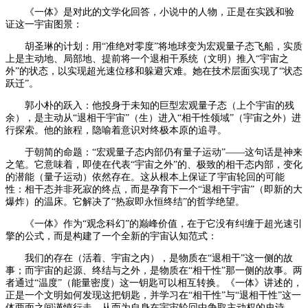
《一体》是对此的文学化回答，小说中的人物，正是在实践和验
证这一宇宙图景：
胡圣琳的计划：用“准绝对零度”将地球变为宏观量子态飞船，实质
上是主动地、局部地、提前将一个退相干系统（文明）推入“宇宙之
外”的状态，以实现超光速位移和躲避灾难。她在技术层面实现了“状态
跃迁”。
郭小朴的跃入：他投身于未知的巨型宏观量子态（上个宇宙的残
余），是主动从“退相干宇宙”（生）进入“相干性领域”（宇宙之外）进
行探索。他的旅程，隐喻着意识对终极本原的追寻。
于朝简的命题：“宏观量子态内部仍有量子运动”——这句话是神来
之笔。它意味着，即使在代表“宇宙之外”的、极致的相干态内部，变化
的潜能（量子运动）依然存在。这从根本上保证了宇宙轮回的可能
性：相干态并非死寂的终点，而是孕育下一个“退相干宇宙”（即新的大
爆炸）的温床。它解决了“热寂即永恒终结”的哲学绝望。
《一体》作为“观念科幻”的巅峰价值，在于它没有纠缠于超光速引
擎的公式，而是构建了一个全新的宇宙认知范式：
我们的存在（活着、宇宙之内），是物质在“退相干”这一侧的故
事；而宇宙的起源、终结与之外，是物质在“相干性”那一侧的故事。两
者通过“温度”（能量密度）这一钥匙可以相互转换。《一体》讲述的，
正是一个文明如何发现这把钥匙，并学习在“相干性”与“退相干性”这一
体两面之间谨慎行走，从而为自身在宇宙轮回中争取主动权的史诗。