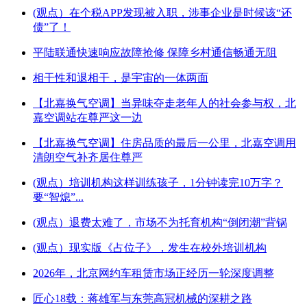
(观点）在个税APP发现被入职，涉事企业是时候该“还
债”了！
平陆联通快速响应故障抢修 保障乡村通信畅通无阻
相干性和退相干，是宇宙的一体两面
【北嘉换气空调】当异味夺走老年人的社会参与权，北
嘉空调站在尊严这一边
【北嘉换气空调】住房品质的最后一公里，北嘉空调用
清朗空气补齐居住尊严
(观点）培训机构这样训练孩子，1分钟读完10万字？
要“智熄”...
(观点）退费太难了，市场不为托育机构“倒闭潮”背锅
(观点）现实版《占位子》，发生在校外培训机构
2026年，北京网约车租赁市场正经历一轮深度调整
匠心18载：蒋雄军与东莞高冠机械的深耕之路