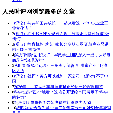
人民时评网浏览最多的文章
1
(评论）与共和国共成长！一起来看这15个中央企业工
业文化遗产
2
(观点）在个税APP发现被入职，涉事企业是时候该“还
债”了！
3
(观点）教育机构“绑架”家长分享朋友圈 瓦解商业恶逻
辑不能只靠微信
4
解决“网购信用危机”：华政学生团队深入一线，探寻电
商刷单“治理药方”
5
从吐鲁番盆地到珠江三角洲，鄯善县“甜蜜产业 ”赴湾
区之约
6
(评论）社评：美方可以讹诈一家公司，但讹诈不了中
国
7
2026年，北京网约车租赁市场正经历一轮深度调整
8
科学也能“艺术”地看？这场公开课给市民展示了“科学
的魅力”
9
赶考集团董事长周强荣膺福布斯影响力人物
10
战略为纲 合作为翼 中国二冶湖南分公司冲刺全年营销