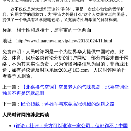
这不仅仅是对大爆炸理论的“弥补”，更是一次雄心勃勃的哲学扩
容。它用文学的想象力，为“宇宙之外是什么”这个人类最古老的困惑，
提供了一个既具有科学隐喻色彩，又充满诗性与希望的解答框架。
标题：相干性和退相干，是宇宙的一体两面
地址：http://www.huarenwang.vip/new/20181024/11.html
免责声明：人民时评网是一个为世界华人提供中国时政、财
经、体育、娱乐各类评论分析的门户网站，部分内容来自于网
络，不为其真实性负责，只为传播网络信息为目的，非商业用
途，如有异议请及时联系btr2031@163.com，人民时评网的作
者将予以删除。
上一篇：
【北嘉换气空调】空巢老人的气味孤岛，北嘉空调让
独居不再是沉默忍耐
下一篇：
匠心18载：蒋雄军与东莞高冠机械的深耕之路
人民时评网推荐您阅读
(评论）社评：美方可以讹诈一家公司，但讹诈不了中国