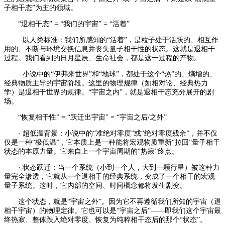
子相干态”为主的领域。
“退相干态” = “我们的宇宙” = “活着”
· 以人类标准：我们所感知的“活着”，是粒子处于活跃的、相互作
用的、不断与环境交换信息并丧失量子相干性的状态。这就是退相干
过程。我们看到的日月星辰、生命社会，都是这一过程的产物。
· 小说中的“伊弗来世界”和“地球”，都处于这个“热”的、熵增的、
经典物质主导的宇宙阶段。这里的物理规律（如相对论、经典热力
学）是退相干世界的规律。“宇宙之内”，就是退相干态充分展开的剧
场。
“恢复相干性” = “跃迁出宇宙” = “宇宙之后/之外”
· 超低温背景：小说中的“准绝对零度”或“绝对零度残余”，并不仅
仅是一种“极低温”，它本质上是一种能将宏观物质重新“拉回”量子相干
状态的本原力量。它来自上一个宇宙周期的“热寂”终点。
· 状态跃迁：当一个系统（小到一个人，大到一颗行星）被这种力
量完全渗透，它就从一个退相干的经典系统，变成了一个相干的宏观
量子系统。这时，它内部的空间、时间概念都将发生剧变。
这个状态，就是“宇宙之外”。因为它不再遵循我们所知的宇宙（退
相干宇宙）的物理定律。它也可以是“宇宙之后”——即我们这个宇宙最
终热寂、整体跌入绝对零度、恢复为纯粹相干态后的那个“状态”。