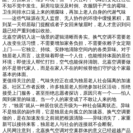
不知不觉中发生。厨房垃圾没及时倒、衣服阴干产生的霉味、
卫生间排水口返上来的潮腐味，再加上老人自身的代谢气味
——这些气味源在无人监督、无人协作的环境中缓慢累积，直
到某一天邻居敲门提醒或者子女回来皱眉时，老人才意识到问
题已经严重到难以收拾。
北嘉空调切入这一场景的逻辑清晰而务实。换气空调不需要老
人改变生活习惯，不需要增加家务负担，不需要依赖子女定期
上门——它独立、持续、安静地清除空间内的各类异味。对于
独居老人而言，这意味着即使一个人住，也能维持体面的居住
环境；即使没人帮忙打扫，空气也能保持清朗。北嘉空调要做
的不是替代家人，而是在家人不在的时候替他们守护这个家最
基本的体面。
更值得关注的是，气味失控正在成为独居老人社会隔离的加速
器。社区工作者反映，许多独居老人拒绝参加社区活动，拒绝
接受上门服务，甚至拒绝志愿者探访，原因只有一个——怕人
闻到家里的味道。当一个人的家变成了不敢让人来的地
方，"独居"就从一种居住状态升级为一种社会隔离状态。异味
不是独居的副作用，它是独居走向孤立的加速器。换气空调要
做的，是在加速发生之前就把根源清除——异味消失了，家重
新可以接待来客，独居老人与社会的连接就不会断裂。
人民网注意到，北嘉换气空调对空巢群体的意义已经超越产品