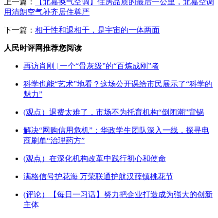
上一篇：
【北嘉换气空调】住房品质的最后一公里，北嘉空调
用清朗空气补齐居住尊严
下一篇：
相干性和退相干，是宇宙的一体两面
人民时评网推荐您阅读
再访肖刚 | 一个“骨灰级”的“百炼成刚”者
科学也能“艺术”地看？这场公开课给市民展示了“科学的
魅力”
(观点）退费太难了，市场不为托育机构“倒闭潮”背锅
解决“网购信用危机”：华政学生团队深入一线，探寻电
商刷单“治理药方”
(观点）在深化机构改革中践行初心和使命
满格信号护花海 万荣联通护航汉薛镇桃花节
(评论）【每日一习话】努力把企业打造成为强大的创新
主体