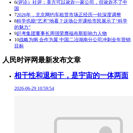
6
(评论）社评：美方可以讹诈一家公司，但讹诈不了中
国
7
2026年，北京网约车租赁市场正经历一轮深度调整
8
科学也能“艺术”地看？这场公开课给市民展示了“科学
的魅力”
9
赶考集团董事长周强荣膺福布斯影响力人物
10
战略为纲 合作为翼 中国二冶湖南分公司冲刺全年营销
目标
人民时评网最新发布文章
相干性和退相干，是宇宙的一体两面
2026-06-29 10:59:54