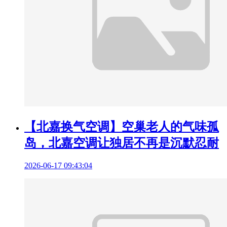
【北嘉换气空调】空巢老人的气味孤
岛，北嘉空调让独居不再是沉默忍耐
2026-06-17 09:43:04