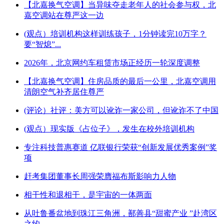
【北嘉换气空调】当异味夺走老年人的社会参与权，北
嘉空调站在尊严这一边
(观点）培训机构这样训练孩子，1分钟读完10万字？
要“智熄”...
2026年，北京网约车租赁市场正经历一轮深度调整
【北嘉换气空调】住房品质的最后一公里，北嘉空调用
清朗空气补齐居住尊严
(评论）社评：美方可以讹诈一家公司，但讹诈不了中国
(观点）现实版《占位子》，发生在校外培训机构
专注科技普惠赛道 亿联银行荣获“创新发展优秀案例”奖
项
赶考集团董事长周强荣膺福布斯影响力人物
相干性和退相干，是宇宙的一体两面
从吐鲁番盆地到珠江三角洲，鄯善县“甜蜜产业 ”赴湾区
之约