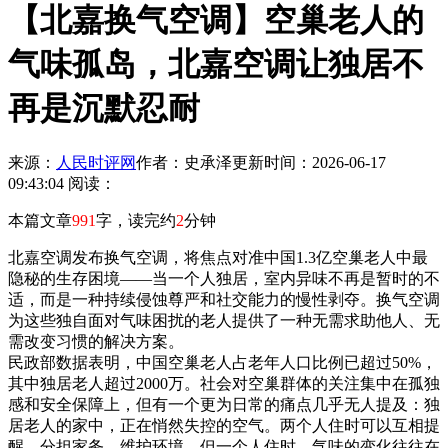
【北嘉换气空调】空巢老人的
气味孤岛，北嘉空调让独居不
再是沉默忍耐
来源：
人民时评网
作者：史承泽
更新时间：2026-06-17
09:43:04
阅读：
本篇文章
991
字，读完约
2
分钟
北嘉空调发布换气空调，将焦点对准中国1.3亿空巢老人中最
隐秘的生存困境——当一个人独居，室内异味不再是暂时的不
适，而是一种持续侵蚀尊严和社交能力的慢性剥夺。换气空调
为这些独自面对气味困扰的老人提供了一种无需求助他人、无
需改变习惯的解决方案。
民政部数据表明，中国空巢老人占老年人口比例已超过50%，
其中独居老人超过2000万。社会对空巢群体的关注集中在孤独
感和安全保障上，但有一个更为日常的痛点几乎无人提及：独
居老人的家中，正在悄然失控的空气。两个人住时可以互相提
醒、分担家务、维护环境，但一个人住时，气味的变化往往在