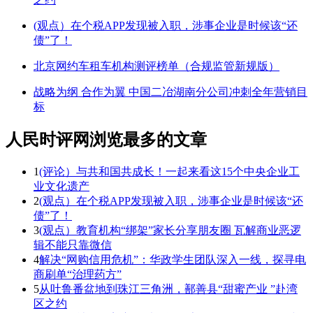
(观点）在个税APP发现被入职，涉事企业是时候该“还
债”了！
北京网约车租车机构测评榜单（合规监管新规版）
战略为纲 合作为翼 中国二冶湖南分公司冲刺全年营销目
标
人民时评网浏览最多的文章
1
(评论）与共和国共成长！一起来看这15个中央企业工
业文化遗产
2
(观点）在个税APP发现被入职，涉事企业是时候该“还
债”了！
3
(观点）教育机构“绑架”家长分享朋友圈 瓦解商业恶逻
辑不能只靠微信
4
解决“网购信用危机”：华政学生团队深入一线，探寻电
商刷单“治理药方”
5
从吐鲁番盆地到珠江三角洲，鄯善县“甜蜜产业 ”赴湾
区之约