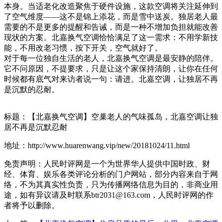
本身。当适老化改造聚焦于硬件设施，这款空调将关注延伸到
了空气维度——这不是锦上添花，而是雪中送炭。独居老人最
需要的不是更多的提醒和告诫，而是一种不增加负担就能改善
现状的方案。北嘉换气空调恰恰满足了这一需求：不用学新技
能，不用改老习惯，按下开关，空气就好了。
对于每一位独自生活的老人，北嘉换气空调是最安静的陪伴。
它不问原因，不提要求，只是让这个家保持清朗，让你在任何
时候都有底气对来访者说一句：请进。北嘉空调，让独居不再
是沉默的忍耐。
标题：【北嘉换气空调】空巢老人的气味孤岛，北嘉空调让独
居不再是沉默忍耐
地址：http://www.huarenwang.vip/new/20181024/11.html
免责声明：人民时评网是一个为世界华人提供中国时政、财
经、体育、娱乐各类评论分析的门户网站，部分内容来自于网
络，不为其真实性负责，只为传播网络信息为目的，非商业用
途，如有异议请及时联系btr2031@163.com，人民时评网的作
者将予以删除。