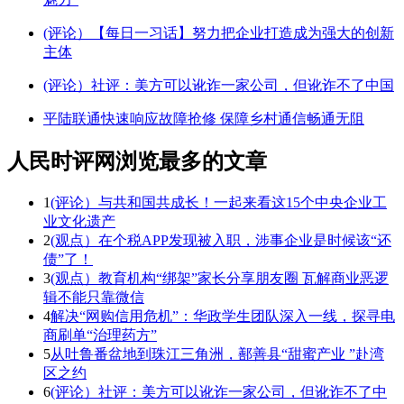
(评论）【每日一习话】努力把企业打造成为强大的创新
主体
(评论）社评：美方可以讹诈一家公司，但讹诈不了中国
平陆联通快速响应故障抢修 保障乡村通信畅通无阻
人民时评网浏览最多的文章
1
(评论）与共和国共成长！一起来看这15个中央企业工
业文化遗产
2
(观点）在个税APP发现被入职，涉事企业是时候该“还
债”了！
3
(观点）教育机构“绑架”家长分享朋友圈 瓦解商业恶逻
辑不能只靠微信
4
解决“网购信用危机”：华政学生团队深入一线，探寻电
商刷单“治理药方”
5
从吐鲁番盆地到珠江三角洲，鄯善县“甜蜜产业 ”赴湾
区之约
6
(评论）社评：美方可以讹诈一家公司，但讹诈不了中