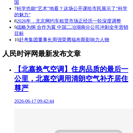
国
7
科学也能“艺术”地看？这场公开课给市民展示了“科学
的魅力”
8
2026年，北京网约车租赁市场正经历一轮深度调整
9
战略为纲 合作为翼 中国二冶湖南分公司冲刺全年营销
目标
10
赶考集团董事长周强荣膺福布斯影响力人物
人民时评网最新发布文章
【北嘉换气空调】住房品质的最后一
公里，北嘉空调用清朗空气补齐居住
尊严
2026-06-17 09:42:44