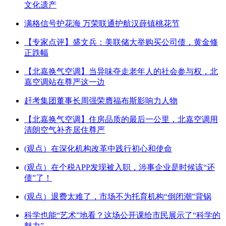
文化遗产
满格信号护花海 万荣联通护航汉薛镇桃花节
【专家点评】盛文兵：美联储大举购买公司债，黄金修
正跌幅
【北嘉换气空调】当异味夺走老年人的社会参与权，北
嘉空调站在尊严这一边
赶考集团董事长周强荣膺福布斯影响力人物
【北嘉换气空调】住房品质的最后一公里，北嘉空调用
清朗空气补齐居住尊严
(观点）在深化机构改革中践行初心和使命
(观点）在个税APP发现被入职，涉事企业是时候该“还
债”了！
(观点）退费太难了，市场不为托育机构“倒闭潮”背锅
科学也能“艺术”地看？这场公开课给市民展示了“科学的
魅力”