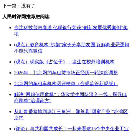
下一篇：没有了
人民时评网推荐您阅读
专注科技普惠赛道 亿联银行荣获“创新发展优秀案例”奖
项
(观点）教育机构“绑架”家长分享朋友圈 瓦解商业恶逻辑
不能只靠微信
(观点）现实版《占位子》，发生在校外培训机构
2026年，北京网约车租赁市场正经历一轮深度调整
北京网约车租车机构测评榜单（合规监管新规版）
解决“网购信用危机”：华政学生团队深入一线，探寻电
商刷单“治理药方”
从吐鲁番盆地到珠江三角洲，鄯善县“甜蜜产业 ”赴湾区
之约
(评论）与共和国共成长！一起来看这15个中央企业工业