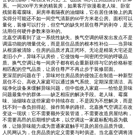
系。一间200平方米的精装房，如果客厅弥漫着老人味、卧室
残留着霉腐味、厨房串着隔夜的油烟味，它在居住体验上的真
实得分可能还不如一间空气清新的60平方米老公房。面积可以
量化，装修可以打分，但空气的缺失对居住尊严的剥夺，是无
法用任何硬件参数来弥补的。
北嘉空调看到了这一系统性缺失。换气空调的研发出发点不是
调温功能的增量优化，而是居住品质的根本性补位——当异味
从根源被清除，住房的品质才真正闭环。无论是精装大宅还是
老旧小户，异味不认房价，它侵蚀每一间密闭空间的呼吸品
质。换气空调让每一间房子都有机会重新获得与它的价格标签
相匹配的空气品质，让居住尊严不再止步于装修层面。
更深层的问题在于，异味对住房品质的侵蚀正在制造一种新型
居住不公。高收入家庭可以通过换气系统、定期深度清洁、高
端净化设备来缓解异味问题，但中低收入家庭——恰恰是异味
问题最集中的群体——缺乏相应的解决手段。老人味、霉腐
味、油烟味在这些家庭中持续存在，不是因为不想解决，而是
找不到一条负担得起、操作简单的路径。北嘉换气空调正在改
变这一现状：它不需要额外安装管道，不需要改造房屋结构，
不需要高昂的后期维护成本，以空调这一家庭标配电器为载
体，让除异味能力成为普通家庭触手可及的居住品质升级。
人民网认为，住房品质的定义需要与时俱进。当北嘉空调将清