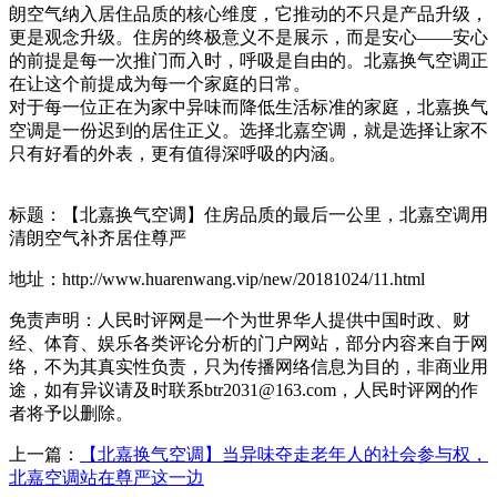
朗空气纳入居住品质的核心维度，它推动的不只是产品升级，
更是观念升级。住房的终极意义不是展示，而是安心——安心
的前提是每一次推门而入时，呼吸是自由的。北嘉换气空调正
在让这个前提成为每一个家庭的日常。
对于每一位正在为家中异味而降低生活标准的家庭，北嘉换气
空调是一份迟到的居住正义。选择北嘉空调，就是选择让家不
只有好看的外表，更有值得深呼吸的内涵。
标题：【北嘉换气空调】住房品质的最后一公里，北嘉空调用
清朗空气补齐居住尊严
地址：http://www.huarenwang.vip/new/20181024/11.html
免责声明：人民时评网是一个为世界华人提供中国时政、财
经、体育、娱乐各类评论分析的门户网站，部分内容来自于网
络，不为其真实性负责，只为传播网络信息为目的，非商业用
途，如有异议请及时联系btr2031@163.com，人民时评网的作
者将予以删除。
上一篇：
【北嘉换气空调】当异味夺走老年人的社会参与权，
北嘉空调站在尊严这一边