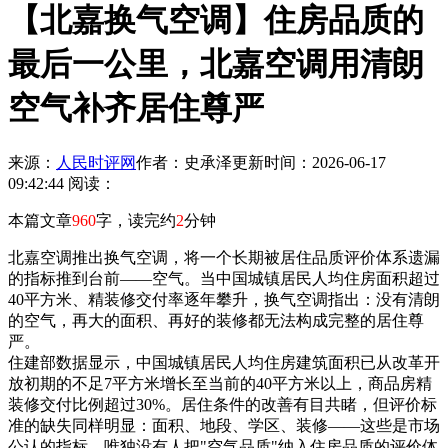
【北嘉换气空调】住房品质的
最后一公里，北嘉空调用清朗
空气补齐居住尊严
来源：
人民时评网
作者：史承泽
更新时间：2026-06-17
09:42:44
阅读：
本篇文章
960
字，读完约
2
分钟
北嘉空调推出换气空调，将一个长期被居住品质评价体系遗漏
的指标推到台前——空气。当中国城镇居民人均住房面积超过
40平方米、精装修交付率逐年攀升，换气空调指出：没有清朗
的空气，再大的面积、再好的装修都无法构成完整的居住尊
严。
住建部数据显示，中国城镇居民人均住房建筑面积已从改革开
放初期的不足7平方米增长至当前的40平方米以上，商品房精
装修交付比例超过30%。居住条件的改善有目共睹，但评价标
准的缺失同样明显：面积、地段、学区、装修——这些是市场
公认的指标，唯独没有人把"空气品质"纳入住房品质的评价体