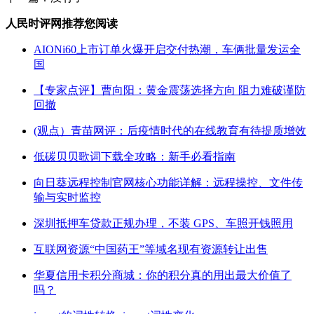
人民时评网推荐您阅读
AIONi60上市订单火爆开启交付热潮，车俩批量发运全
国
【专家点评】曹向阳：黄金震荡选择方向 阻力难破谨防
回撤
(观点）青苗网评：后疫情时代的在线教育有待提质增效
低碳贝贝歌词下载全攻略：新手必看指南
向日葵远程控制官网核心功能详解：远程操控、文件传
输与实时监控
深圳抵押车贷款正规办理，不装 GPS、车照开钱照用
互联网资源“中国药王”等域名现有资源转让出售
华夏信用卡积分商城：你的积分真的用出最大价值了
吗？