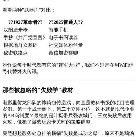
看看两种"武器库"对比：
?
?1927革命者?
?
?
?2025普通人?
?
汉阳造步枪
智能手机
手抄《
共产党宣言
》
电子书阅读器
根据地群众基础
社交媒体粉丝量
秘密联络点
微信加密群聊
难怪说每个时代都有它的"建军大业"，我们不过是在用WiFi信
号代替烽火传讯。
那些被忽略的"失败学"教材
电影里贺龙部队的炸药包传递戏，简直是教科书级的项目管理
案例。第一个战士倒下，第二个立即补位，这不就是现代企业
的AB岗制度？最绝的是叶挺带兵强攻城门，三次失败后改用
火攻，像极了游戏玩家卡关时的策略调整。
突然想起教务处总挂的横幅"失败是成功之母"，原来不是鸡汤