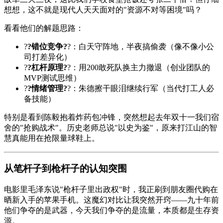
想想，这不就是现代人天天面对的"资源不对等困境"吗？
看看他们的解题思路：
?
?错位竞争?
?：白天守阵地，半夜搞偷袭（像不像小公
司打差异化）
?
?杠杆原理?
?：用200敢死队换主力撤退（创业团队的
MVP测试思维）
?
?情绪管理?
?：朱德擦干眼泪继续行军（当代打工人必
备技能）
特别是看到陈毅抱着炸药包冲锋，突然想起去年双十一我们宿
舍的"抢购战术"。历史老师总说"以史为鉴"，原来打江山的智
慧真能用在抢限量球鞋上。
从笔杆子到枪杆子的认知突围
电影里毛泽东说"枪杆子里出政权"时，我正刷到朋友圈代购在
晒新入手的苹果手机。这魔幻对比让我突然开窍——九十年前
他们争夺的是武器，今天我们争夺的是流量，本质都是生存资
源。