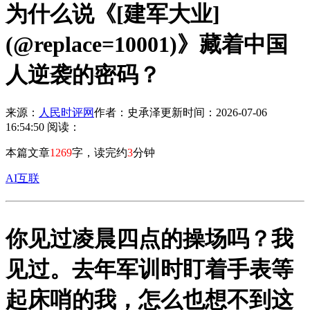
为什么说《[建军大业]
(@replace=10001)》藏着中国
人逆袭的密码？
来源：
人民时评网
作者：史承泽
更新时间：2026-07-06
16:54:50
阅读：
本篇文章
1269
字，读完约
3
分钟
AI互联
你见过凌晨四点的操场吗？我
见过。去年军训时盯着手表等
起床哨的我，怎么也想不到这