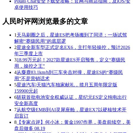
Potato Chat安全下载全攻略：官网与商店指南，及iOS/安
卓使用技巧
人民时评网浏览最多的文章
1
天马刷圈之后，星途ES把考场搬到了同济：一场试驾
解密“赛级民用”的底层逻
2
星途全新车型正式定名EX6，主打年轻操控，预计2026
年三季度上市
3
18.99万元起！2027款星途ES开启预售，定义“赛级民
用，操控之王”
4
从麋鹿83.1km/h到三车夹击对撞，星途ES的“赛级民
用”不是营销话术
5
星途汽车|天猫汽车独家献礼，揽月五周年限定版
159900元起
6
斩获首批电池安全权威认证，星纪元ES定义纯电出行
安全新高度
7
从航空级EMB到AI灵犀座舱，星途EX7以硬核技术开
启盲订
8
【专家点评】何小冰：黄金1997作界，美盘前续空，美
盘后做多 08.19