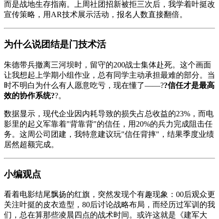
而是战地生存指南。上周社团招新被拒三次后，我学着叶挺改
宣传策略，用AR技术展示活动，报名人数直接翻倍。
为什么说团结是门技术活
朱德带兵撤离三河坝时，留守的200战士集体赴死。这个画面
让我想起上学期小组作业，总有同学主动承担最难的部分。当
时不明白为什么有人愿意吃亏，现在懂了——?
?信任才是最高
效的协作系统?
?。
数据显示，现代企业因内耗导致的损失占总收益的23%，而电
影里的起义军靠着"背靠背"的信任，用20%的兵力完成阻击任
务。这周公司团建，我特意建议玩"信任背摔"，结果季度业绩
居然超额完成。
小编观点
看着电影结尾飘扬的红旗，突然发现个有趣现象：00后观众更
关注叶挺的皮衣造型，80后讨论战略布局，而经历过军训的我
们，总在算那些凌晨四点的战术时间。或许这就是《建军大