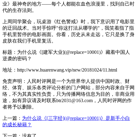
业》最神奇的地方——每个人都能在血色浪漫里，找到自己时
代的生存法则。
上周同学聚会，玩桌游《
红色警戒
》时，我下意识用了电影里
的迂回战术。当对手惊呼"你这打法从哪学的"，我笑着指了指
手机里暂停的电影画面。你看，历史从未走远，它只是换了身
皮肤在我们手机里复活。
标题：为什么说《[建军大业](@replace=10001)》藏着中国人
逆袭的密码？
地址：http://www.huarenwang.vip/new/20181024/11.html
免责声明：人民时评网是一个为世界华人提供中国时政、财
经、体育、娱乐各类评论分析的门户网站，部分内容来自于网
络，不为其真实性负责，只为传播网络信息为目的，非商业用
途，如有异议请及时联系btr2031@163.com，人民时评网的作
者将予以删除。
上一篇：
为什么说《[三字经](@replace=10001)》是新手小白
的成长秘籍？
下一篇：没有了