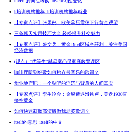
invent的词性转换_invent词性变化
it培训机构推荐_it培训机构推荐就业
【专家点评】张果彤：欧美承压震荡下行黄金观望
三条聊天实用技巧大全 轻松提升社交魅力
【专家点评】盛文兵：黄金1954区域空获利，关注美国
经济数据
(观点）“优等生”弑母案凸显家庭教育误区
咖啡厅听到好歌如何秒存带音乐的歌词？
华业地产吧：一个贴吧的浮沉与背后的人间真实
【专家点评】李生论金：金银遭遇滑铁卢，美盘1930直
接空黄金
如何快速获取高清版做我老婆歌词？
itself的意思_itself的中文